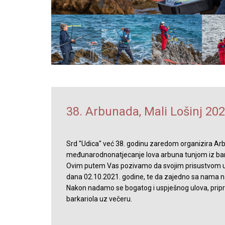
38. Arbunada, Mali Lošinj 202
Srd ''Udica'' već 38. godinu zaredom organizira Arb
međunarodnonatjecanje lova arbuna tunjom iz ba
Ovim putem Vas pozivamo da svojim prisustvom uv
dana 02.10.2021. godine, te da zajedno sa nama na
Nakon nadamo se bogatog i uspješnog ulova, pripre
barkariola uz večeru.