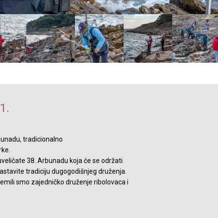
1.
unadu, tradi​cionalno
rke.
eličate 38. Arbunadu koja će se održati
stavite tradiciju dugogodišnjeg druženja.
mili smo zajedničko druženje ribolovaca i