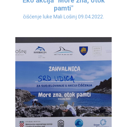
Eko akcija "More zna, otok
pamti"
čišćenje luke Mali Lošinj 09.04.2022.